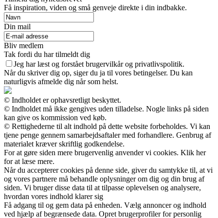
Få inspiration, viden og små genveje direkte i din indbakke.
Din mail
Bliv medlem
Tak fordi du har tilmeldt dig
Jeg har læst og forstået brugervilkår og privatlivspolitik.
Når du skriver dig op, siger du ja til vores betingelser. Du kan
naturligvis afmelde dig når som helst.
© Indholdet er ophavsretligt beskyttet.
© Indholdet må ikke gengives uden tilladelse. Nogle links på siden
kan give os kommission ved køb.
© Rettighederne til alt indhold på dette website forbeholdes. Vi kan
tjene penge gennem samarbejdsaftaler med forhandlere. Genbrug af
materialet kræver skriftlig godkendelse.
For at gøre siden mere brugervenlig anvender vi cookies. Klik her
for at læse mere.
Når du accepterer cookies på denne side, giver du samtykke til, at vi
og vores partnere må behandle oplysninger om dig og din brug af
siden. Vi bruger disse data til at tilpasse oplevelsen og analysere,
hvordan vores indhold klarer sig
Få adgang til og gem data på enheden. Vælg annoncer og indhold
ved hjælp af begrænsede data. Opret brugerprofiler for personlig