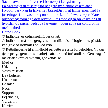
Sådan bevarer du farverne i børnetøjet længst muligt
Få børnetøjet til at se nyt ud længere med enkle vaskevaner
Hyppig vask kan få farverne i børnetøjet til at falme, men med få
justeringer i din vaske- og tørre-rutine kan du bevare tøjets klare
nuancer og forlænge dets levetid. Læs med og få praktiske tips til,
hvordan du passer bedst på farverne – uden at gå på kompromis
med renheden.
Barne Look
© Indholdet er ophavsretligt beskyttet.
© Indholdet må ikke gengives uden tilladelse. Nogle links på siden
kan give os kommission ved køb.
© Rettighederne til alt indhold på dette website forbeholdes. Vi kan
tjene penge gennem samarbejdsaftaler med forhandlere. Genbrug af
materialet kræver skriftlig godkendelse.
Mød os
Udvikling
Vores mission
Bag kulissen
Understøt
Lokaler
Noter
Support
Fejlfinding
Vurdering
Karriere