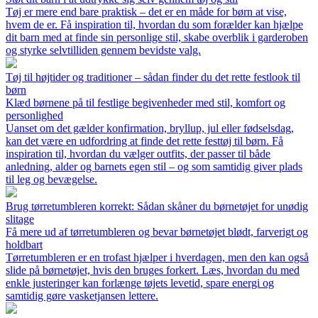
Tøj er mere end bare praktisk – det er en måde for børn at vise,
hvem de er. Få inspiration til, hvordan du som forælder kan hjælpe
dit barn med at finde sin personlige stil, skabe overblik i garderoben
og styrke selvtilliden gennem bevidste valg.
Tøj til højtider og traditioner – sådan finder du det rette festlook til
børn
Klæd børnene på til festlige begivenheder med stil, komfort og
personlighed
Uanset om det gælder konfirmation, bryllup, jul eller fødselsdag,
kan det være en udfordring at finde det rette festtøj til børn. Få
inspiration til, hvordan du vælger outfits, der passer til både
anledning, alder og barnets egen stil – og som samtidig giver plads
til leg og bevægelse.
Brug tørretumbleren korrekt: Sådan skåner du børnetøjet for unødig
slitage
Få mere ud af tørretumbleren og bevar børnetøjet blødt, farverigt og
holdbart
Tørretumbleren er en trofast hjælper i hverdagen, men den kan også
slide på børnetøjet, hvis den bruges forkert. Læs, hvordan du med
enkle justeringer kan forlænge tøjets levetid, spare energi og
samtidig gøre vasketjansen lettere.