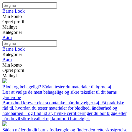
Barne Look
Min konto
Opret profil
Mailnyt
Kategorier
Børn
Barne Look
Kategorier
Børn
Min konto
Opret profil
Mailnyt
Blødt og behageligt? Sådan tester du materialer til børnetøj
Lær at vælge de mest behagelige og sikre tekstiler til dit barns
garderobe
Børns hud kræver ekstra omtanke, når du vælger tøj. Få praktiske
råd til, hvordan du tester materialer for blødhed, åndbarhed og
holdbarhed – og find ud af, hvilke certificeringer du bør kigge efter,
når du vil sikre kvalitet og komfort i børnetøjet.
Sådan måler du dit barns fodlængde og finder den rette skostørrelse