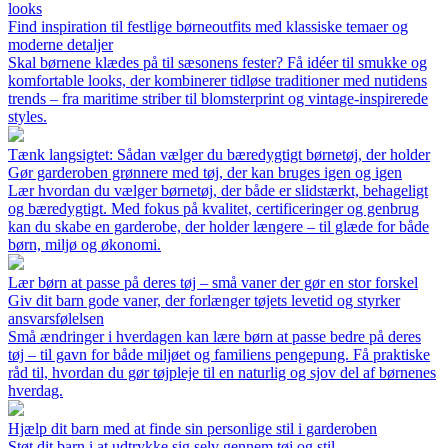
looks
Find inspiration til festlige børneoutfits med klassiske temaer og
moderne detaljer
Skal børnene klædes på til sæsonens fester? Få idéer til smukke og
komfortable looks, der kombinerer tidløse traditioner med nutidens
trends – fra maritime striber til blomsterprint og vintage-inspirerede
styles.
Tænk langsigtet: Sådan vælger du bæredygtigt børnetøj, der holder
Gør garderoben grønnere med tøj, der kan bruges igen og igen
Lær hvordan du vælger børnetøj, der både er slidstærkt, behageligt
og bæredygtigt. Med fokus på kvalitet, certificeringer og genbrug
kan du skabe en garderobe, der holder længere – til glæde for både
børn, miljø og økonomi.
Lær børn at passe på deres tøj – små vaner der gør en stor forskel
Giv dit barn gode vaner, der forlænger tøjets levetid og styrker
ansvarsfølelsen
Små ændringer i hverdagen kan lære børn at passe bedre på deres
tøj – til gavn for både miljøet og familiens pengepung. Få praktiske
råd til, hvordan du gør tøjpleje til en naturlig og sjov del af børnenes
hverdag.
Hjælp dit barn med at finde sin personlige stil i garderoben
Støt dit barn i at udtrykke sig selv gennem tøj og stil