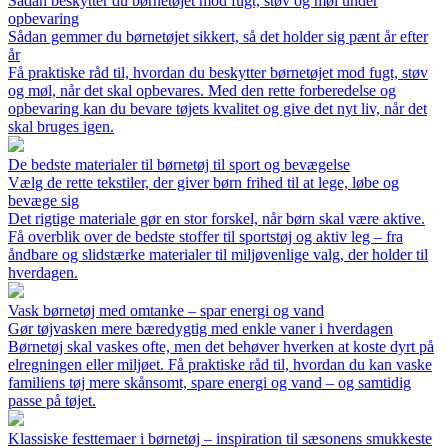
Sådan beskytter du børnetøjet mod fugt, støv og møl under
opbevaring
Sådan gemmer du børnetøjet sikkert, så det holder sig pænt år efter
år
Få praktiske råd til, hvordan du beskytter børnetøjet mod fugt, støv
og møl, når det skal opbevares. Med den rette forberedelse og
opbevaring kan du bevare tøjets kvalitet og give det nyt liv, når det
skal bruges igen.
De bedste materialer til børnetøj til sport og bevægelse
Vælg de rette tekstiler, der giver børn frihed til at lege, løbe og
bevæge sig
Det rigtige materiale gør en stor forskel, når børn skal være aktive.
Få overblik over de bedste stoffer til sportstøj og aktiv leg – fra
åndbare og slidstærke materialer til miljøvenlige valg, der holder til
hverdagen.
Vask børnetøj med omtanke – spar energi og vand
Gør tøjvasken mere bæredygtig med enkle vaner i hverdagen
Børnetøj skal vaskes ofte, men det behøver hverken at koste dyrt på
elregningen eller miljøet. Få praktiske råd til, hvordan du kan vaske
familiens tøj mere skånsomt, spare energi og vand – og samtidig
passe på tøjet.
Klassiske festtemaer i børnetøj – inspiration til sæsonens smukkeste