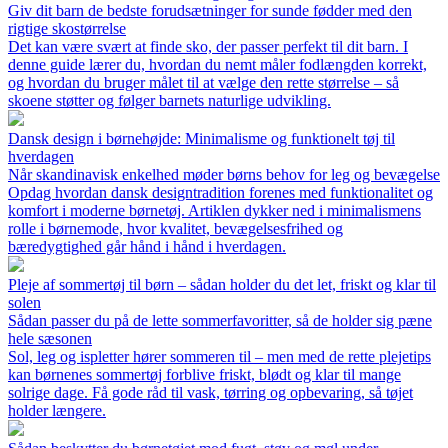
Giv dit barn de bedste forudsætninger for sunde fødder med den
rigtige skostørrelse
Det kan være svært at finde sko, der passer perfekt til dit barn. I
denne guide lærer du, hvordan du nemt måler fodlængden korrekt,
og hvordan du bruger målet til at vælge den rette størrelse – så
skoene støtter og følger barnets naturlige udvikling.
Dansk design i børnehøjde: Minimalisme og funktionelt tøj til
hverdagen
Når skandinavisk enkelhed møder børns behov for leg og bevægelse
Opdag hvordan dansk designtradition forenes med funktionalitet og
komfort i moderne børnetøj. Artiklen dykker ned i minimalismens
rolle i børnemode, hvor kvalitet, bevægelsesfrihed og
bæredygtighed går hånd i hånd i hverdagen.
Pleje af sommertøj til børn – sådan holder du det let, friskt og klar til
solen
Sådan passer du på de lette sommerfavoritter, så de holder sig pæne
hele sæsonen
Sol, leg og ispletter hører sommeren til – men med de rette plejetips
kan børnenes sommertøj forblive friskt, blødt og klar til mange
solrige dage. Få gode råd til vask, tørring og opbevaring, så tøjet
holder længere.