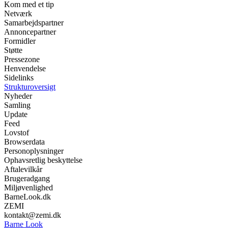
Kom med et tip
Netværk
Samarbejdspartner
Annoncepartner
Formidler
Støtte
Pressezone
Henvendelse
Sidelinks
Strukturoversigt
Nyheder
Samling
Update
Feed
Lovstof
Browserdata
Personoplysninger
Ophavsretlig beskyttelse
Aftalevilkår
Brugeradgang
Miljøvenlighed
BarneLook.dk
ZEMI
kontakt@zemi.dk
Barne Look