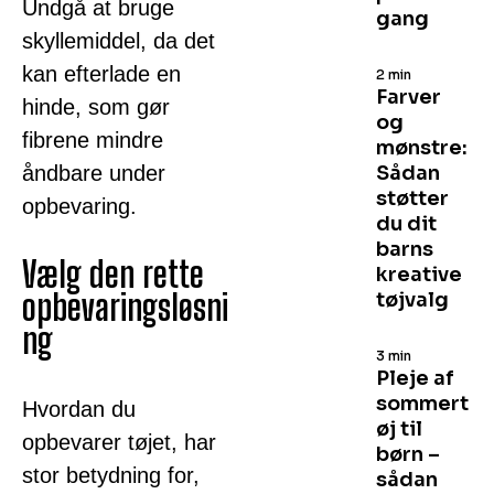
Undgå at bruge
gang
skyllemiddel, da det
kan efterlade en
2 min
Farver
hinde, som gør
og
fibrene mindre
mønstre:
åndbare under
Sådan
støtter
opbevaring.
du dit
barns
Vælg den rette
kreative
opbevaringsløsni
tøjvalg
ng
3 min
Pleje af
sommert
Hvordan du
øj til
opbevarer tøjet, har
børn –
stor betydning for,
sådan