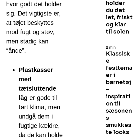
holder
hvor godt det holder
du det
sig. Det vigtigste er,
let, friskt
at tøjet beskyttes
og klar
til solen
mod fugt og støv,
men stadig kan
2 min
“ånde”.
Klassisk
e
festtema
Plastkasser
er i
med
børnetøj
tætsluttende
–
inspirati
låg
er gode til
on til
tørt klima, men
sæsonen
undgå dem i
s
smukkes
fugtige kældre,
te looks
da de kan holde