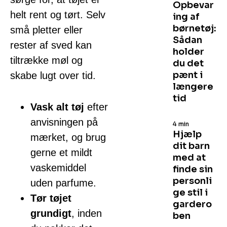
Opbevar
helt rent og tørt. Selv
ing af
børnetøj:
små pletter eller
Sådan
rester af sved kan
holder
tiltrække møl og
du det
pænt i
skabe lugt over tid.
længere
tid
Vask alt tøj
efter
anvisningen på
4 min
Hjælp
mærket, og brug
dit barn
gerne et mildt
med at
vaskemiddel
finde sin
personli
uden parfume.
ge stil i
Tør tøjet
gardero
grundigt
, inden
ben