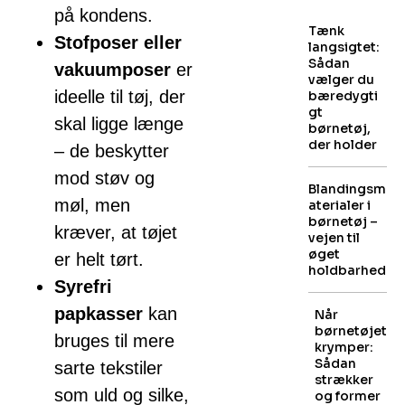
på kondens.
Tænk
Stofposer eller
langsigtet:
Sådan
vakuumposer
er
vælger du
ideelle til tøj, der
bæredygti
gt
skal ligge længe
børnetøj,
der holder
– de beskytter
mod støv og
Blandingsm
møl, men
aterialer i
børnetøj –
kræver, at tøjet
vejen til
øget
er helt tørt.
holdbarhed
Syrefri
papkasser
kan
Når
børnetøjet
bruges til mere
krymper:
Sådan
sarte tekstiler
strækker
som uld og silke,
og former