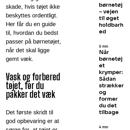
børnetøj
skade, hvis tøjet ikke
– vejen
beskyttes ordentligt.
til øget
Her får du en guide
holdbarh
ed
til, hvordan du bedst
passer på børnetøjet,
5 min
når det skal ligge
Når
gemt væk.
børnetøj
et
krymper:
Vask og forbered
Sådan
tøjet, før du
strækker
pakker det væk
og
former
du det
Det første skridt til
tilbage
god opbevaring er at
4 min
sørge for, at tøjet er