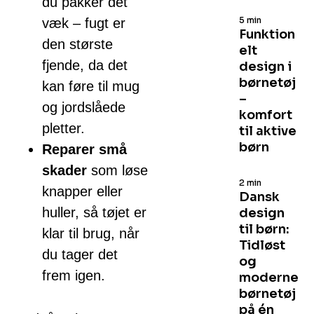
du pakker det
5 min
væk – fugt er
Funktion
den største
elt
fjende, da det
design i
børnetøj
kan føre til mug
–
og jordslåede
komfort
pletter.
til aktive
børn
Reparer små
skader
som løse
2 min
knapper eller
Dansk
huller, så tøjet er
design
til børn:
klar til brug, når
Tidløst
du tager det
og
frem igen.
moderne
børnetøj
på én