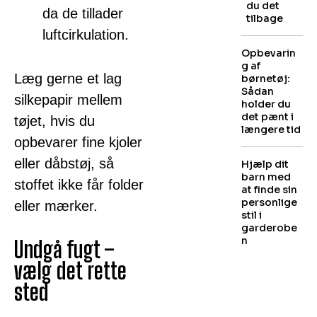
du det
da de tillader
tilbage
luftcirkulation.
Opbevarin
g af
Læg gerne et lag
børnetøj:
Sådan
silkepapir mellem
holder du
det pænt i
tøjet, hvis du
længere tid
opbevarer fine kjoler
eller dåbstøj, så
Hjælp dit
barn med
stoffet ikke får folder
at finde sin
personlige
eller mærker.
stil i
garderobe
n
Undgå fugt –
vælg det rette
sted