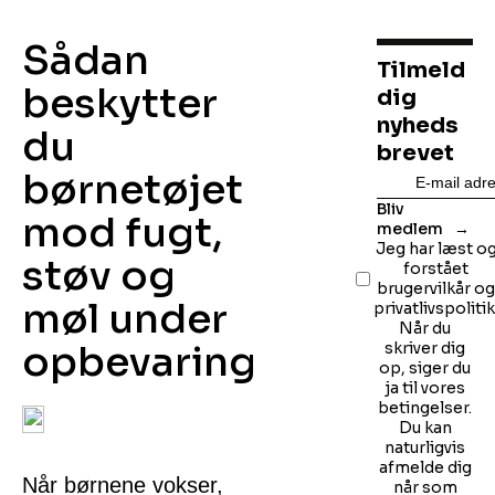
Sådan
Tilmeld
beskytter
dig
nyheds
du
brevet
børnetøjet
Bliv
mod fugt,
medlem
Jeg har læst o
støv og
forstået
brugervilkår o
møl under
privatlivspolitik
Når du
opbevaring
skriver dig
op, siger du
ja til vores
betingelser.
Du kan
naturligvis
afmelde dig
Når børnene vokser,
når som