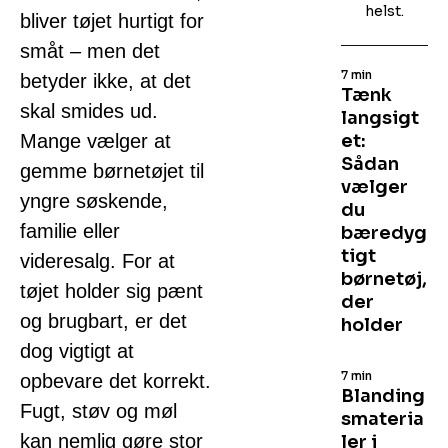
helst.
bliver tøjet hurtigt for
småt – men det
7 min
betyder ikke, at det
Tænk
skal smides ud.
langsigt
Mange vælger at
et:
Sådan
gemme børnetøjet til
vælger
yngre søskende,
du
familie eller
bæredyg
tigt
videresalg. For at
børnetøj,
tøjet holder sig pænt
der
og brugbart, er det
holder
dog vigtigt at
7 min
opbevare det korrekt.
Blanding
Fugt, støv og møl
smateria
kan nemlig gøre stor
ler i