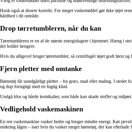
Vælg et vaskemiddel uden parfume og unødvendige tilsætningsstoffer,
Husk også at dosere korrekt. For meget vaskemiddel gør ikke tøjet rener
hårdhed i dit område.
Drop tørretumbleren, når du kan
Tørretumbleren er en af de største energislugere i hjemmet. Hæng i stedet 
det holder længere.
Hvis du alligevel bruger tørretumbler, så centrifugér tøjet godt først og
Fjern pletter med omtanke
Børnetøj får uundgåeligt pletter – fra græs, mad eller maling. I stedet f
og dup forsigtigt med en fugtig klud.
Undgå klor og hårde kemikalier, som både kan skade stoffet og miljøet. J
Vedligehold vaskemaskinen
En ren vaskemaskine vasker bedre og bruger mindre energi. Kør jævnligt
omkring lågen – især hvis du vasker meget børnetøj, der kan efterlade 