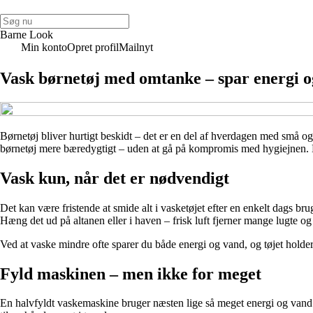
Barne Look
Min konto
Opret profil
Mailnyt
Vask børnetøj med omtanke – spar energi 
Børnetøj bliver hurtigt beskidt – det er en del af hverdagen med små og
børnetøj mere bæredygtigt – uden at gå på kompromis med hygiejnen. He
Vask kun, når det er nødvendigt
Det kan være fristende at smide alt i vasketøjet efter en enkelt dags brug
Hæng det ud på altanen eller i haven – frisk luft fjerner mange lugte og 
Ved at vaske mindre ofte sparer du både energi og vand, og tøjet holde
Fyld maskinen – men ikke for meget
En halvfyldt vaskemaskine bruger næsten lige så meget energi og vand s