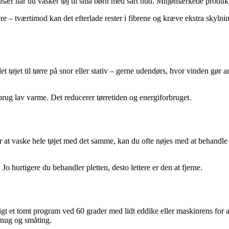
 især når du vasker tøj til små børn med sart hud. Miljømærkede prod
e – tværtimod kan det efterlade rester i fibrene og kræve ekstra skylni
tøjet til tørre på snor eller stativ – gerne udendørs, hvor vinden gør arb
 brug lav varme. Det reducerer tørretiden og energiforbruget.
or at vaske hele tøjet med det samme, kan du ofte nøjes med at behandle p
o hurtigere du behandler pletten, desto lettere er den at fjerne.
 et tomt program ved 60 grader med lidt eddike eller maskinrens for at 
fnug og småting.