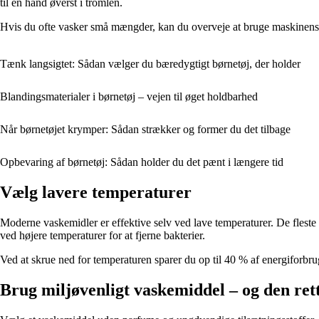
til en hånd øverst i tromlen.
Hvis du ofte vasker små mængder, kan du overveje at bruge maskinens “ha
Tænk langsigtet: Sådan vælger du bæredygtigt børnetøj, der holder
Blandingsmaterialer i børnetøj – vejen til øget holdbarhed
Når børnetøjet krymper: Sådan strækker og former du det tilbage
Opbevaring af børnetøj: Sådan holder du det pænt i længere tid
Vælg lavere temperaturer
Moderne vaskemidler er effektive selv ved lave temperaturer. De fleste
ved højere temperaturer for at fjerne bakterier.
Ved at skrue ned for temperaturen sparer du op til 40 % af energiforbrug
Brug miljøvenligt vaskemiddel – og den re