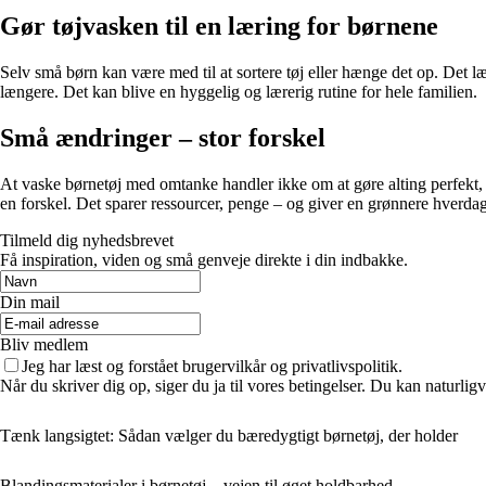
Gør tøjvasken til en læring for børnene
Selv små børn kan være med til at sortere tøj eller hænge det op. Det 
længere. Det kan blive en hyggelig og lærerig rutine for hele familien.
Små ændringer – stor forskel
At vaske børnetøj med omtanke handler ikke om at gøre alting perfekt, m
en forskel. Det sparer ressourcer, penge – og giver en grønnere hverdag
Tilmeld dig nyhedsbrevet
Få inspiration, viden og små genveje direkte i din indbakke.
Din mail
Bliv medlem
Jeg har læst og forstået brugervilkår og privatlivspolitik.
Når du skriver dig op, siger du ja til vores betingelser. Du kan naturlig
Tænk langsigtet: Sådan vælger du bæredygtigt børnetøj, der holder
Blandingsmaterialer i børnetøj – vejen til øget holdbarhed