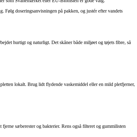
ukter som Svanemærket eller EU-Blomsten er gode valg.
ng. Følg doseringsanvisningen på pakken, og justér efter vandets
ejdet hurtigt og naturligt. Det skåner både miljøet og tøjets fibre, så
letten lokalt. Brug lidt flydende vaskemiddel eller en mild pletfjerner,
fjerne sæberester og bakterier. Rens også filteret og gummilisten