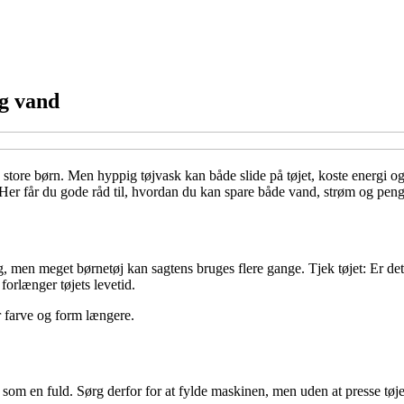
og vand
 store børn. Men hyppig tøjvask kan både slide på tøjet, koste energi og
r får du gode råd til, hvordan du kan spare både vand, strøm og penge,
, men meget børnetøj kan sagtens bruges flere gange. Tjek tøjet: Er det blo
forlænger tøjets levetid.
r farve og form længere.
om en fuld. Sørg derfor for at fylde maskinen, men uden at presse tøje