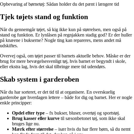
Opbevaring af børnetøj: Sådan holder du det pænt i længere tid
Tjek tøjets stand og funktion
Når du gennemgår tøjet, så kig ikke kun på størrelsen, men også på
stand og funktion. Er lynlåsen på regnjakken stadig god? Er der huller
på knæene i bukserne? Nogle ting kan repareres, mens andet må
udskiftes.
Overvej også, om tøjet passer til barnets aktuelle behov. Måske er der
brug for mere bevægelsesvenligt tøj, hvis barnet er begyndt i skole,
eller ekstra lag, hvis det skal tilbringe mere tid udendørs.
Skab system i garderoben
Når du har sorteret, er det tid til at organisere. En overskuelig
garderobe gør hverdagen lettere – både for dig og barnet. Her er nogle
enkle principper:
Opdel efter type
– fx bukser, bluser, overtøj og sportstøj.
Brug kasser eller kurve
til sæsonbetonet tøj, som ikke skal
bruges lige nu.
Mærk efter størrelse
– især hvis du har flere børn, så du nemt