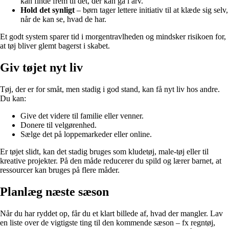
kan finde frem til det, der kan gå i arv.
Hold det synligt
– børn tager lettere initiativ til at klæde sig selv,
når de kan se, hvad de har.
Et godt system sparer tid i morgentravlheden og mindsker risikoen for,
at tøj bliver glemt bagerst i skabet.
Giv tøjet nyt liv
Tøj, der er for småt, men stadig i god stand, kan få nyt liv hos andre.
Du kan:
Give det videre til familie eller venner.
Donere til velgørenhed.
Sælge det på loppemarkeder eller online.
Er tøjet slidt, kan det stadig bruges som kludetøj, male-tøj eller til
kreative projekter. På den måde reducerer du spild og lærer barnet, at
ressourcer kan bruges på flere måder.
Planlæg næste sæson
Når du har ryddet op, får du et klart billede af, hvad der mangler. Lav
en liste over de vigtigste ting til den kommende sæson – fx regntøj,