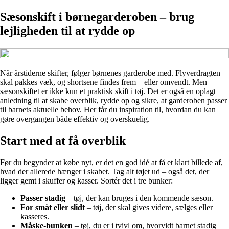
Sæsonskift i børnegarderoben – brug
lejligheden til at rydde op
Når årstiderne skifter, følger børnenes garderobe med. Flyverdragten
skal pakkes væk, og shortsene findes frem – eller omvendt. Men
sæsonskiftet er ikke kun et praktisk skift i tøj. Det er også en oplagt
anledning til at skabe overblik, rydde op og sikre, at garderoben passer
til barnets aktuelle behov. Her får du inspiration til, hvordan du kan
gøre overgangen både effektiv og overskuelig.
Start med at få overblik
Før du begynder at købe nyt, er det en god idé at få et klart billede af,
hvad der allerede hænger i skabet. Tag alt tøjet ud – også det, der
ligger gemt i skuffer og kasser. Sortér det i tre bunker:
Passer stadig
– tøj, der kan bruges i den kommende sæson.
For småt eller slidt
– tøj, der skal gives videre, sælges eller
kasseres.
Måske-bunken
– tøj, du er i tvivl om, hvorvidt barnet stadig