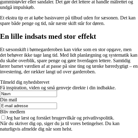
gummistøvler eller sandaler. Det gør det lettere at handle målrettet og
undgå impulskøb.
Et ekstra tip er at købe basisvarer på tilbud uden for sæsonen. Det kan
spare både penge og tid, når næste skift står for døren.
En lille indsats med stor effekt
Et sæsonskift i børnegarderoben kan virke som en stor opgave, men
det behøver ikke tage lang tid. Med lidt planlægning og systematik kan
du skabe overblik, spare penge og gøre hverdagen lettere. Samtidig
lærer barnet værdien af at passe på sine ting og tænke bæredygtigt – en
investering, der rækker langt ud over garderoben.
Tilmeld dig nyhedsbrevet
Få inspiration, viden og små genveje direkte i din indbakke.
Din mail
Bliv medlem
Jeg har læst og forstået brugervilkår og privatlivspolitik.
Når du skriver dig op, siger du ja til vores betingelser. Du kan
naturligvis afmelde dig når som helst.