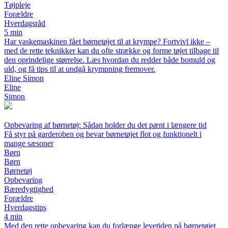
Tøjpleje
Forældre
Hverdagsråd
5 min
Har vaskemaskinen fået børnetøjet til at krympe? Fortvivl ikke –
med de rette teknikker kan du ofte strække og forme tøjet tilbage til
den oprindelige størrelse. Læs hvordan du redder både bomuld og
uld, og få tips til at undgå krympning fremover.
Eline Simon
Eline
Simon
Opbevaring af børnetøj: Sådan holder du det pænt i længere tid
Få styr på garderoben og bevar børnetøjet flot og funktionelt i
mange sæsoner
Børn
Børn
Børnetøj
Opbevaring
Bæredygtighed
Forældre
Hverdagstips
4 min
Med den rette opbevaring kan du forlænge levetiden på børnetøjet