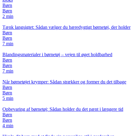
Børn
Børn
2 min
Tænk langsigtet: Sådan vælger du bæredygtigt børnetøj, der holder
Børn
Børn
7 min
Blandingsmaterialer i børnetøj – vejen til øget holdbarhed
Børn
Børn
7 min
Når børnetøjet krymper: Sådan strækker og former du det tilbage
Børn
Børn
5 min
Opbevaring af børnetøj: Sådan holder du det pænt i længere tid
Børn
Børn
4 min