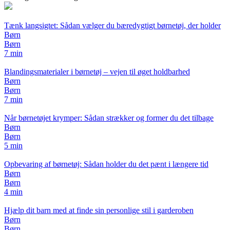
Tænk langsigtet: Sådan vælger du bæredygtigt børnetøj, der holder
Børn
Børn
7 min
Blandingsmaterialer i børnetøj – vejen til øget holdbarhed
Børn
Børn
7 min
Når børnetøjet krymper: Sådan strækker og former du det tilbage
Børn
Børn
5 min
Opbevaring af børnetøj: Sådan holder du det pænt i længere tid
Børn
Børn
4 min
Hjælp dit barn med at finde sin personlige stil i garderoben
Børn
Børn