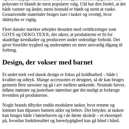
polyester er blandt de mest populære valg. Uld har den fordel, at det
både varmer og ånder, mens bomuld er blødt og nemt at vaske.
Genanvendte materialer bruges især i tasker og overtøj, hvor
slidstyrke er vigtig.
Flere danske mærker arbejder desuden med certificeringer som
GOTS og OEKO-TEX®, der sikrer, at produkterne er fri for
skadelige kemikalier og produceret under ordentlige forhold. Det
giver forældre tryghed og understøtter en mere ansvarlig tilgang til
forbrug.
Design, der vokser med barnet
Et andet træk ved dansk design er fokus på holdbarhed – både i
kvalitet og udtryk. Mange accessories er designet, så de kan bruges
gennem flere sæsoner og gå i arv mellem søskende. Neutrale farver,
tidløse mønstre og justerbare størrelser gør det muligt at forlænge
levetiden på produkterne.
Nogle brands tilbyder endda modulære tasker, hvor remme og
lommer kan tilpasses barnets alder og behov. Det betyder, at tasken
kan bruges både i børnehaven og i de første skoleår – et eksempel
på, hvordan funktionalitet og bæredygtighed kan gå hånd i hånd.