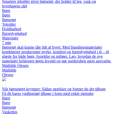
Smartere tekstiler giver børnetøj, der holder til leg, vask og
hverdagens slid
Børn
Børn
Børnetøj
Tekstiler
Holdbarhed
Bæredygtighed
Materialer
7 min
Børnetøj skal kunne tåle lidt af hvert. Med blandingsmaterialer
kombinerer producenter styrke, komfort og bæredygtighed i ét – til
glæde for både børn, forældre og miljøet. Læs, hvordan de nye
materialer forlænger tøjets levetid og gør garderoben mere ansvarlig.
Mathilde Olesen
Mathilde
Olesen
Når børnetøjet krymper: Sådan strækker og former du det tilbage
Få dit barns yndlingstøj tilbage i form med enkle metoder
Børn
Børn
Børnetøj
Vasketips