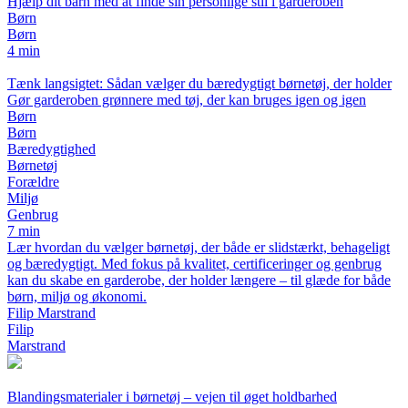
Hjælp dit barn med at finde sin personlige stil i garderoben
Børn
Børn
4 min
Tænk langsigtet: Sådan vælger du bæredygtigt børnetøj, der holder
Gør garderoben grønnere med tøj, der kan bruges igen og igen
Børn
Børn
Bæredygtighed
Børnetøj
Forældre
Miljø
Genbrug
7 min
Lær hvordan du vælger børnetøj, der både er slidstærkt, behageligt
og bæredygtigt. Med fokus på kvalitet, certificeringer og genbrug
kan du skabe en garderobe, der holder længere – til glæde for både
børn, miljø og økonomi.
Filip Marstrand
Filip
Marstrand
Blandingsmaterialer i børnetøj – vejen til øget holdbarhed