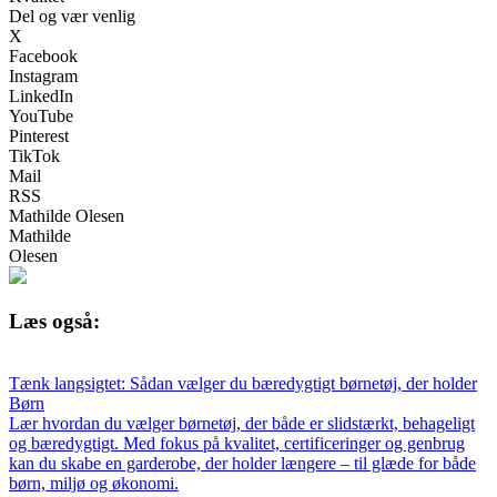
Del og vær venlig
X
Facebook
Instagram
LinkedIn
YouTube
Pinterest
TikTok
Mail
RSS
Mathilde Olesen
Mathilde
Olesen
Læs også:
Tænk langsigtet: Sådan vælger du bæredygtigt børnetøj, der holder
Børn
Lær hvordan du vælger børnetøj, der både er slidstærkt, behageligt
og bæredygtigt. Med fokus på kvalitet, certificeringer og genbrug
kan du skabe en garderobe, der holder længere – til glæde for både
børn, miljø og økonomi.