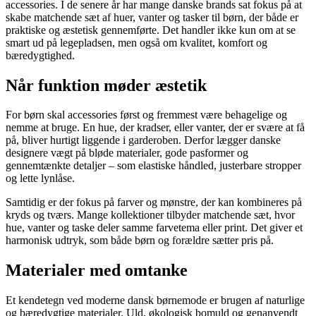
accessories. I de senere år har mange danske brands sat fokus på at
skabe matchende sæt af huer, vanter og tasker til børn, der både er
praktiske og æstetisk gennemførte. Det handler ikke kun om at se
smart ud på legepladsen, men også om kvalitet, komfort og
bæredygtighed.
Når funktion møder æstetik
For børn skal accessories først og fremmest være behagelige og
nemme at bruge. En hue, der kradser, eller vanter, der er svære at få
på, bliver hurtigt liggende i garderoben. Derfor lægger danske
designere vægt på bløde materialer, gode pasformer og
gennemtænkte detaljer – som elastiske håndled, justerbare stropper
og lette lynlåse.
Samtidig er der fokus på farver og mønstre, der kan kombineres på
kryds og tværs. Mange kollektioner tilbyder matchende sæt, hvor
hue, vanter og taske deler samme farvetema eller print. Det giver et
harmonisk udtryk, som både børn og forældre sætter pris på.
Materialer med omtanke
Et kendetegn ved moderne dansk børnemode er brugen af naturlige
og bæredygtige materialer. Uld, økologisk bomuld og genanvendt