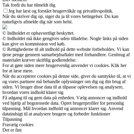
Tak fordi du har tilmeldt dig
Jeg har læst og forstået brugervilkår og privatlivspolitik.
Når du skriver dig op, siger du ja til vores betingelser. Du kan
naturligvis afmelde dig når som helst.
© Indholdet er ophavsretligt beskyttet.
© Indholdet må ikke gengives uden tilladelse. Nogle links på siden
kan give os kommission ved køb.
© Rettighederne til alt indhold på dette website forbeholdes. Vi kan
tjene penge gennem samarbejdsaftaler med forhandlere. Genbrug af
materialet kræver skriftlig godkendelse.
For at gøre siden mere brugervenlig anvender vi cookies. Klik her
for at læse mere.
Når du accepterer cookies på denne side, giver du samtykke til, at vi
og vores partnere må behandle oplysninger om dig og din brug af
siden. Vi bruger disse data til at tilpasse oplevelsen og analysere,
hvordan vores indhold klarer sig
Få adgang til og gem data på enheden. Vælg annoncer og indhold
ved hjælp af begrænsede data. Opret brugerprofiler for personlig
tilpasning. Mål hvordan indhold og annoncer klarer sig. Anvend
dataindsigt til at analysere brugere og forbedre funktioner
Tilpasning
Fravælg cookies
Det er fint