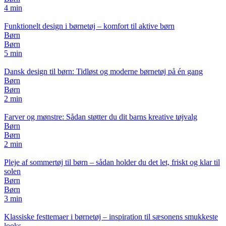
4 min
Funktionelt design i børnetøj – komfort til aktive børn
Børn
Børn
5 min
Dansk design til børn: Tidløst og moderne børnetøj på én gang
Børn
Børn
2 min
Farver og mønstre: Sådan støtter du dit barns kreative tøjvalg
Børn
Børn
2 min
Pleje af sommertøj til børn – sådan holder du det let, friskt og klar til
solen
Børn
Børn
3 min
Klassiske festtemaer i børnetøj – inspiration til sæsonens smukkeste
looks