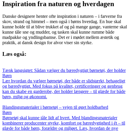
Inspiration fra naturen og hverdagen
Danske designere henter ofte inspiration i naturen – i farverne fra
skov, strand og himmel – men også i børns hverdag. En hue skal
kunne holde til at blive trukket af og på mange gange, vanterne skal
kunne tåle sne og mudder, og tasken skal kunne rumme både
madpakke og yndlingsbamse. Det er i mødet mellem æstetik og
praktik, at dansk design for alvor viser sin styrke.
Læs også:
Tænk langsigtet: Sådan vælger du bæredygtigt børnetøj, der holder
Børn
Lær hvordan du vælger børnetøj, der både er slidstærkt, behageligt
og bæredygtigt. Med fokus på kvalitet, certificeringer og genbrug
kan du skabe en garderobe, der holder længere – til glæde for både
børn, miljø og økonomi.
Blandingsmaterialer i børnetøj – vejen til øget holdbarhed
Børn
Børnetøj skal kunne tåle lidt af hvert. Med blandingsmaterialer
kombinerer producenter styrke, komfort og bæredygtighed i ét – til
glæde for både børn, forældre og miljøet. Læs, hvordan de nye