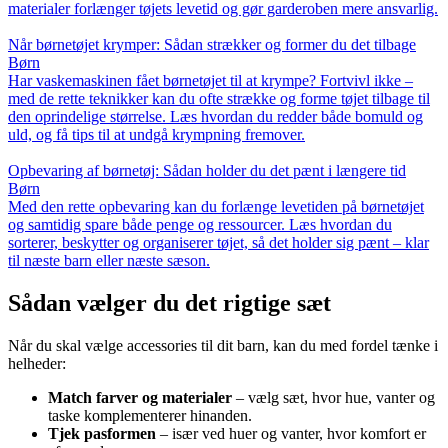
materialer forlænger tøjets levetid og gør garderoben mere ansvarlig.
Når børnetøjet krymper: Sådan strækker og former du det tilbage
Børn
Har vaskemaskinen fået børnetøjet til at krympe? Fortvivl ikke –
med de rette teknikker kan du ofte strække og forme tøjet tilbage til
den oprindelige størrelse. Læs hvordan du redder både bomuld og
uld, og få tips til at undgå krympning fremover.
Opbevaring af børnetøj: Sådan holder du det pænt i længere tid
Børn
Med den rette opbevaring kan du forlænge levetiden på børnetøjet
og samtidig spare både penge og ressourcer. Læs hvordan du
sorterer, beskytter og organiserer tøjet, så det holder sig pænt – klar
til næste barn eller næste sæson.
Sådan vælger du det rigtige sæt
Når du skal vælge accessories til dit barn, kan du med fordel tænke i
helheder:
Match farver og materialer
– vælg sæt, hvor hue, vanter og
taske komplementerer hinanden.
Tjek pasformen
– især ved huer og vanter, hvor komfort er