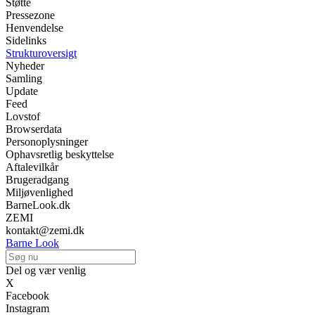
Støtte
Pressezone
Henvendelse
Sidelinks
Strukturoversigt
Nyheder
Samling
Update
Feed
Lovstof
Browserdata
Personoplysninger
Ophavsretlig beskyttelse
Aftalevilkår
Brugeradgang
Miljøvenlighed
BarneLook.dk
ZEMI
kontakt@zemi.dk
Barne Look
Del og vær venlig
X
Facebook
Instagram