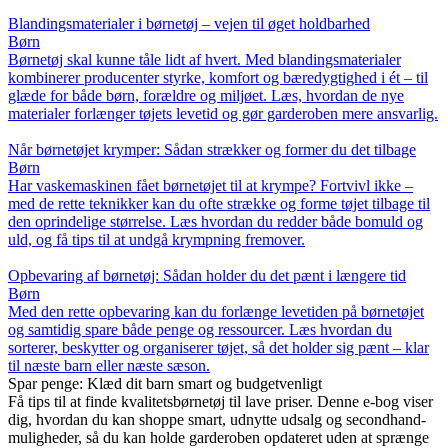
Blandingsmaterialer i børnetøj – vejen til øget holdbarhed
Børn
Børnetøj skal kunne tåle lidt af hvert. Med blandingsmaterialer
kombinerer producenter styrke, komfort og bæredygtighed i ét – til
glæde for både børn, forældre og miljøet. Læs, hvordan de nye
materialer forlænger tøjets levetid og gør garderoben mere ansvarlig.
Når børnetøjet krymper: Sådan strækker og former du det tilbage
Børn
Har vaskemaskinen fået børnetøjet til at krympe? Fortvivl ikke –
med de rette teknikker kan du ofte strække og forme tøjet tilbage til
den oprindelige størrelse. Læs hvordan du redder både bomuld og
uld, og få tips til at undgå krympning fremover.
Opbevaring af børnetøj: Sådan holder du det pænt i længere tid
Børn
Med den rette opbevaring kan du forlænge levetiden på børnetøjet
og samtidig spare både penge og ressourcer. Læs hvordan du
sorterer, beskytter og organiserer tøjet, så det holder sig pænt – klar
til næste barn eller næste sæson.
Spar penge: Klæd dit barn smart og budgetvenligt
Få tips til at finde kvalitetsbørnetøj til lave priser. Denne e-bog viser
dig, hvordan du kan shoppe smart, udnytte udsalg og secondhand-
muligheder, så du kan holde garderoben opdateret uden at sprænge