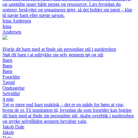
og samtidig spare både penge og ressourcer. Læs hvordan du
sorterer, beskytter og organiserer tøjet, så det holder sig pænt – klar
til næste barn eller næste sæson.
Irina Andersen
Irina
Andersen
Hjælp dit barn med at finde sin personlige stil i garderoben
Støt dit barn i at udtrykke sig selv gennem tøj og stil
Børn
Børn
Børn
Forældre
Tøjstil
Opdragelse
Selvtillid
4 min
Tøj er mere end bare praktisk – det er en måde for børn at vise,
hvem de er. Få inspiration til, hvordan du som forælder kan hjælpe
dit barn med at finde sin personlige stil, skabe overblik i garderoben
og styrke selvtilliden gennem bevidste valg.
Jakob Dale
Jakob
Dale