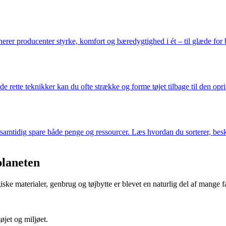
nerer producenter styrke, komfort og bæredygtighed i ét – til glæde for
de rette teknikker kan du ofte strække og forme tøjet tilbage til den op
mtidig spare både penge og ressourcer. Læs hvordan du sorterer, beskytt
planeten
ske materialer, genbrug og tøjbytte er blevet en naturlig del af mange 
øjet og miljøet.