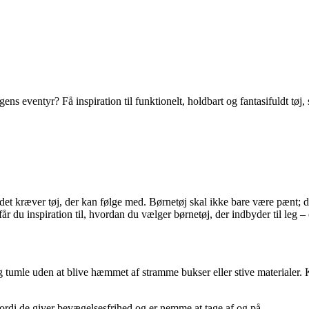
ens eventyr? Få inspiration til funktionelt, holdbart og fantasifuldt tøj
det kræver tøj, der kan følge med. Børnetøj skal ikke bare være pænt; de
 får du inspiration til, hvordan du vælger børnetøj, der indbyder til leg
g tumle uden at blive hæmmet af stramme bukser eller stive materialer. 
 fordi de giver bevægelsesfrihed og er nemme at tage af og på.