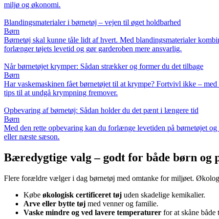
miljø og økonomi.
Blandingsmaterialer i børnetøj – vejen til øget holdbarhed
Børn
Børnetøj skal kunne tåle lidt af hvert. Med blandingsmaterialer kombi
forlænger tøjets levetid og gør garderoben mere ansvarlig.
Når børnetøjet krymper: Sådan strækker og former du det tilbage
Børn
Har vaskemaskinen fået børnetøjet til at krympe? Fortvivl ikke – med 
tips til at undgå krympning fremover.
Opbevaring af børnetøj: Sådan holder du det pænt i længere tid
Børn
Med den rette opbevaring kan du forlænge levetiden på børnetøjet og sa
eller næste sæson.
Bæredygtige valg – godt for både børn og 
Flere forældre vælger i dag børnetøj med omtanke for miljøet. Økologi
Købe
økologisk certificeret tøj
uden skadelige kemikalier.
Arve eller bytte tøj
med venner og familie.
Vaske mindre og ved lavere temperaturer
for at skåne både t