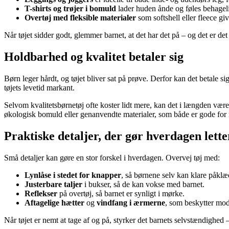
T-shirts og trøjer i bomuld
lader huden ånde og føles behage
Overtøj med fleksible materialer
som softshell eller fleece g
Når tøjet sidder godt, glemmer barnet, at det har det på – og det er det 
Holdbarhed og kvalitet betaler sig
Børn leger hårdt, og tøjet bliver sat på prøve. Derfor kan det betale sig
tøjets levetid markant.
Selvom kvalitetsbørnetøj ofte koster lidt mere, kan det i længden være
økologisk bomuld eller genanvendte materialer, som både er gode for m
Praktiske detaljer, der gør hverdagen lette
Små detaljer kan gøre en stor forskel i hverdagen. Overvej tøj med:
Lynlåse i stedet for knapper
, så børnene selv kan klare påkl
Justerbare taljer
i bukser, så de kan vokse med barnet.
Reflekser
på overtøj, så barnet er synligt i mørke.
Aftagelige hætter
og
vindfang i ærmerne
, som beskytter mod
Når tøjet er nemt at tage af og på, styrker det barnets selvstændighed –