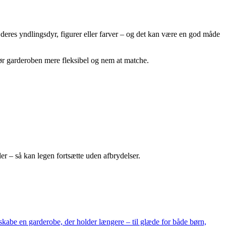
deres yndlingsdyr, figurer eller farver – og det kan være en god måde
ør garderoben mere fleksibel og nem at matche.
r – så kan legen fortsætte uden afbrydelser.
skabe en garderobe, der holder længere – til glæde for både børn,