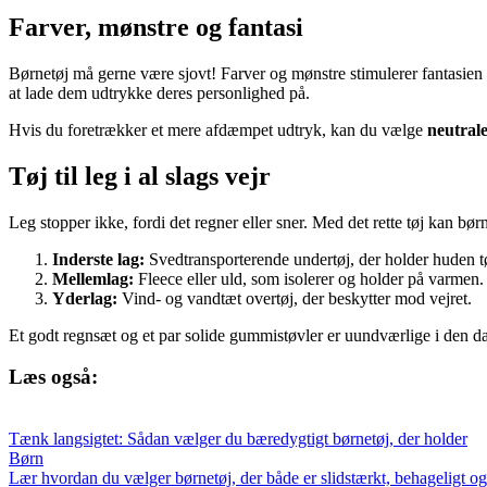
Farver, mønstre og fantasi
Børnetøj må gerne være sjovt! Farver og mønstre stimulerer fantasien 
at lade dem udtrykke deres personlighed på.
Hvis du foretrækker et mere afdæmpet udtryk, kan du vælge
neutrale
Tøj til leg i al slags vejr
Leg stopper ikke, fordi det regner eller sner. Med det rette tøj kan bø
Inderste lag:
Svedtransporterende undertøj, der holder huden t
Mellemlag:
Fleece eller uld, som isolerer og holder på varmen.
Yderlag:
Vind- og vandtæt overtøj, der beskytter mod vejret.
Et godt regnsæt og et par solide gummistøvler er uundværlige i den da
Læs også:
Tænk langsigtet: Sådan vælger du bæredygtigt børnetøj, der holder
Børn
Lær hvordan du vælger børnetøj, der både er slidstærkt, behageligt og