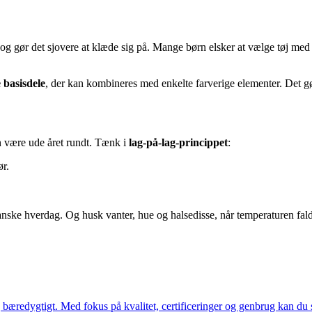
og gør det sjovere at klæde sig på. Mange børn elsker at vælge tøj med 
 basisdele
, der kan kombineres med enkelte farverige elementer. Det g
rn være ude året rundt. Tænk i
lag-på-lag-princippet
:
ør.
nske hverdag. Og husk vanter, hue og halsedisse, når temperaturen falde
 bæredygtigt. Med fokus på kvalitet, certificeringer og genbrug kan du 