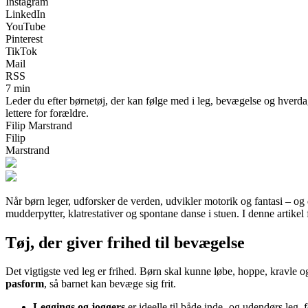
Instagram
LinkedIn
YouTube
Pinterest
TikTok
Mail
RSS
7 min
Leder du efter børnetøj, der kan følge med i leg, bevægelse og hverdag
lettere for forældre.
Filip Marstrand
Filip
Marstrand
Når børn leger, udforsker de verden, udvikler motorik og fantasi – og 
mudderpytter, klatrestativer og spontane danse i stuen. I denne artikel
Tøj, der giver frihed til bevægelse
Det vigtigste ved leg er frihed. Børn skal kunne løbe, hoppe, kravle o
pasform
, så barnet kan bevæge sig frit.
Leggings og joggers
er ideelle til både inde- og udendørs leg,