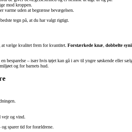
lige mod kroppen.
iver varme uden at begrænse bevægelsen.
bedste tegn på, at du har valgt rigtigt.
 at vælge kvalitet frem for kvantitet.
Forstærkede knæ
,
dobbelte syn
 en besparelse – især hvis tøjet kan gå i arv til yngre søskende eller 
iljøet og for barnets hud.
re
ædningen.
 vejr og vind.
 og sparer tid for forældrene.